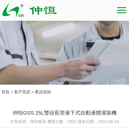
首頁 > 客戶見證 > 產品視頻
仲恒GSS 25L雙頭長管液下式自動液體灌裝機
文章來源：仲恒衡器 瀏覽次數：1892 發布日期：2022-06-16