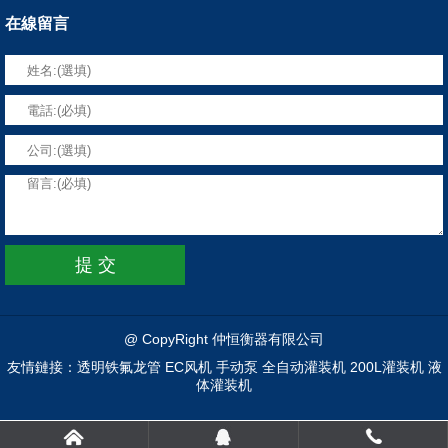
在線留言
@ CopyRight 仲恒衡器有限公司
友情鏈接：
透明铁氟龙管
EC风机
手动泵
全自动灌装机
200L灌装机
液
体灌装机