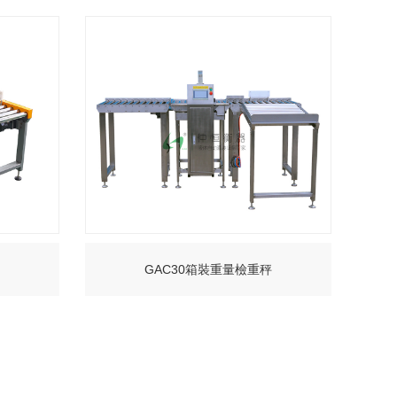
+
GAC30箱裝重量檢重秤
+