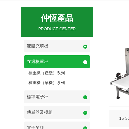
仲恆產品
PRODUCT CENTER
液體充填機
+
在綫檢重秤
+
檢重機（產綫）系列
檢重機（單機）系列
標準電子秤
+
傳感器及模組
+
15-
電子吊秤
+