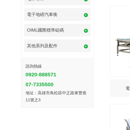
電子地磅汽車衡
+
OIML國際標準砝碼
+
其他系列及配件
+
諮詢熱線
0920-888571
07-7335500
電
地址：高雄市鳥松區中正路東豐巷
11號之3