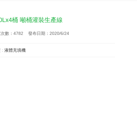
00Lx4桶 噸桶灌裝生產線
次數：4782 發布日期：2020/6/24
 :
液體充填機