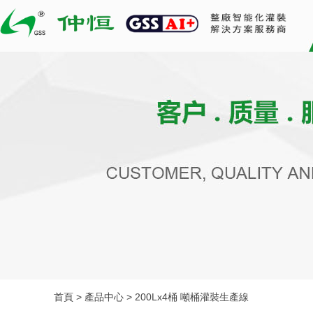
首頁 > 產品中心 > 200Lx4桶 噸桶灌裝生產線