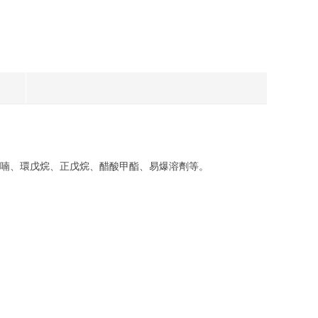
喃、環戊烷、正戊烷、醋酸甲酯、易爆溶劑等。