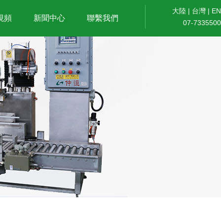
大陸
|
台灣
|
EN
視頻
新聞中心
聯繫我們
07-7335500