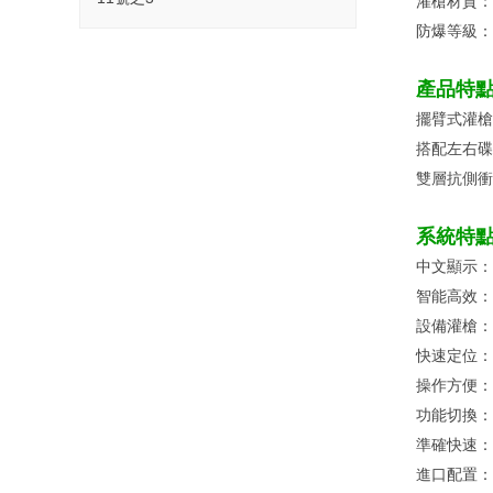
灌槍材質：SU
防爆等級：Ex
產品特
擺臂式灌槍
搭配左右碟
雙層抗側衝
系統特
中文顯示：
智能高效：
設備灌槍：
快速定位：
操作方便：
功能切換：
準確快速：
進口配置：