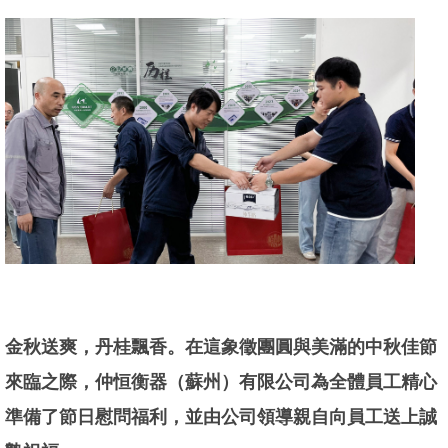
金秋送爽，丹桂飄香。在這象徵團圓與美滿的中秋佳節
來臨之際，仲恒衡器（蘇州）有限公司為全體員工精心
準備了節日慰問福利，並由公司領導親自向員工送上誠